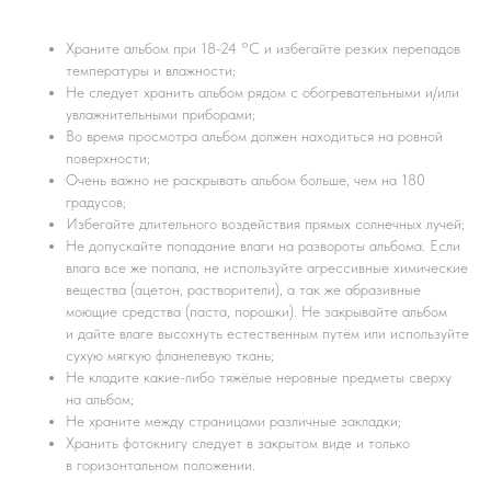
Храните альбом при 18-24 °С и избегайте резких перепадов
температуры и влажности;
Не следует хранить альбом рядом с обогревательными и/или
увлажнительными приборами;
Во время просмотра альбом должен находиться на ровной
поверхности;
Очень важно не раскрывать альбом больше, чем на 180
градусов;
Избегайте длительного воздействия прямых солнечных лучей;
Не допускайте попадание влаги на развороты альбома. Если
влага все же попала, не используйте агрессивные химические
вещества (ацетон, растворители), а так же абразивные
моющие средства (паста, порошки). Не закрывайте альбом
и дайте влаге высохнуть естественным путём или используйте
сухую мягкую фланелевую ткань;
Не кладите какие-либо тяжёлые неровные предметы сверху
на альбом;
Не храните между страницами различные закладки;
Хранить фотокнигу следует в закрытом виде и только
в горизонтальном положении.