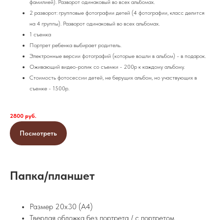
фамилией). Разворот одинаковый во всех альбомах.
2 разворот: групповые фотографии детей (4 фотографии, класс делится
на 4 группы). Разворот одинаковый во всех альбомах.
1 съемка
Портрет ребенка выбирает родитель.
Электронные версии фотографий (которые вошли в альбом) - в подарок.
Оживающий видео-ролик со съемки - 200р к каждому альбому.
Стоимость фотосессии детей, не берущих альбом, но участвующих в
съемке - 1500р.
2800 руб.
Посмотреть
Папка/планшет
Размер 20х30 (А4)
Твердая обложка без портрета / с портретом.