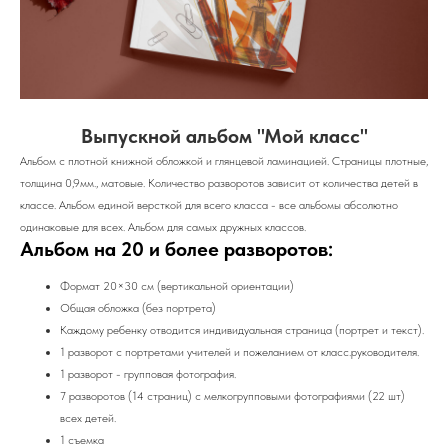
Выпускной альбом "Мой класс"
Альбом с плотной книжной обложкой и глянцевой ламинацией. Страницы плотные,
толщина 0,9мм., матовые. Количество разворотов зависит от количества детей в
классе. Альбом единой версткой для всего класса - все альбомы абсолютно
одинаковые для всех. Альбом для самых дружных классов.
Альбом на 20 и более разворотов:
Формат 20×30 см (вертикальной ориентации)
Общая обложка (без портрета)
Каждому ребенку отводится индивидуальная страница (портрет и текст).
1 разворот с портретами учителей и пожеланием от класс.руководителя.
1 разворот - групповая фотография.
7 разворотов (14 страниц) с мелкогрупповыми фотографиями (22 шт)
всех детей.
1 съемка