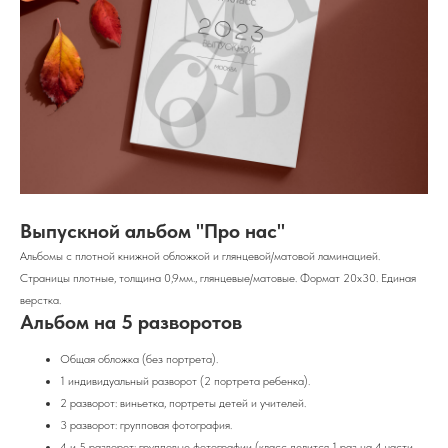
Выпускной альбом "Про нас"
Альбомы с плотной книжной обложкой и глянцевой/матовой ламинацией.
Страницы плотные, толщина 0,9мм., глянцевые/матовые. Формат 20х30. Единая
верстка.
Альбом на 5 разворотов
Общая обложка (без портрета).
1 индивидуальный разворот (2 портрета ребенка).
2 разворот: виньетка, портреты детей и учителей.
3 разворот: групповая фотография.
4 и 5 разворот: групповые фотографии (класс делится 1 раз на 4 части,