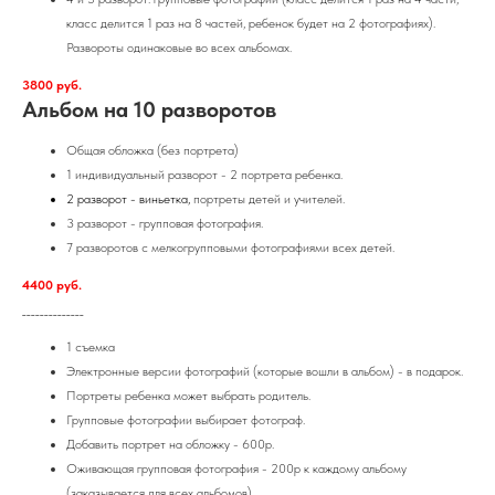
класс делится 1 раз на 8 частей, ребенок будет на 2 фотографиях).
Развороты одинаковые во всех альбомах.
3800 руб.
Альбом на 10 разворотов
Общая обложка (без портрета)
1 индивидуальный разворот - 2 портрета ребенка.
2 разворот - виньетка,
портреты детей и учителей.
3 разворот - групповая фотография.
7 разворотов с мелкогрупповыми фотографиями всех детей.
4400 руб.
______________
1 съемка
Электронные версии фотографий (которые вошли в альбом) - в подарок.
Портреты ребенка может выбрать родитель.
Групповые фотографии выбирает фотограф.
Добавить портрет на обложку - 600р.
Оживающая групповая фотография - 200р к каждому альбому
(заказывается для всех альбомов).