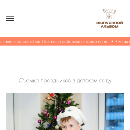
запись на сентябрь. Пока еще действуют старые цены!
Открыта 
Съемка праздников в детском саду