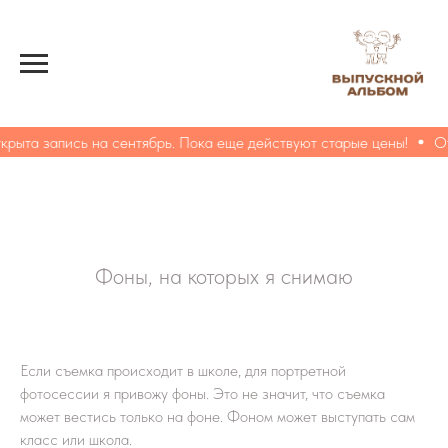
пись на сентябрь. Пока еще действуют старые цены!
Открыта з
Фоны, на которых я снимаю
Если съемка происходит в школе, для портретной
фотосессии я привожу фоны. Это не значит, что съемка
может вестись только на фоне. Фоном может выступать сам
класс или школа.